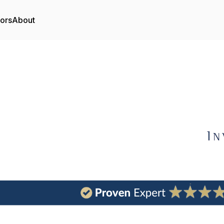
tors
About