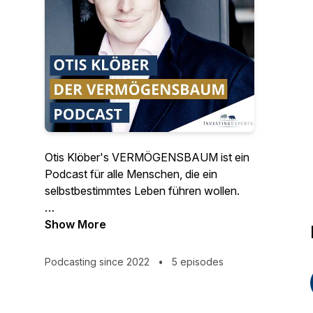
Otis Klöber's VERMÖGENSBAUM ist ein
Podcast für alle Menschen, die ein
selbstbestimmtes Leben führen wollen.
Otis' Lebensmotto ist: "DU, bist der
Show More
Kapitän Deines Lebens". Diese
Einstellung vermittelt er auch in diesem
Podcasting since 2022
•
5 episodes
Podcast. 'Mehr Zeit, mehr Geld, mehr
Leben' als vereinfachte Formel für mehr
Lebens-Qualität, bedeutet, die